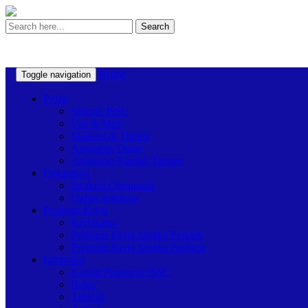
Search
Home
Toggle navigation
Profil
Sejarah ISSC
Visi & Misi
Maksud & Tujuan
Anggaran Dasar
Anggaran Rumah Tangga
Organisasi
Struktur Organisasi
Daftar Anggota
Program Kerja
Kerjasama
Program Kerja Jangka Pendek
Program Kerja Jangka Panjang
Informasi
Kolom Pengurus ISSC
Buku
Tabloid