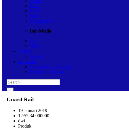
Artikel
Berita
Event
Karir
Pengumuman
Info Media
Foto
Video
Kontak
Alamat
Registrasi
Syarat & Keanggotaan
Registrasi Anggota
Guard Rail
19 Januari 2019
12:55:34.000000
dwi
Produk