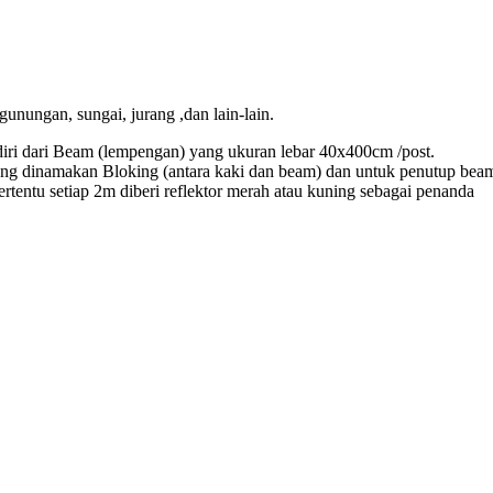
gunungan, sungai, jurang ,dan lain-lain.
rdiri dari Beam (lempengan) yang ukuran lebar 40x400cm /post.
ang dinamakan Bloking (antara kaki dan beam) dan untuk penutup bea
tertentu setiap 2m diberi reflektor merah atau kuning sebagai penanda