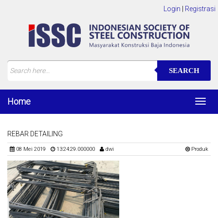
Login
|
Registrasi
SEARCH
Home
Toggl
navig
REBAR DETAILING
08 Mei 2019
13:24:29.000000
dwi
Produk