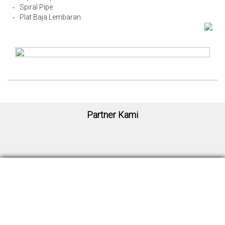
Spiral Pipe
-
Plat Baja Lembaran
-
Partner Kami
Sekretariat ISSC
Signature Park Grande Kav. 20 MO.09
Jl. MT Haryono, RT.4/RW.1, Cawang. Kec. Kramatjati, Jakarta Timur, Indonesia
13630
Telpon : 6221-22809214
Email : sekretariatissc@gmail.com
Organisasi