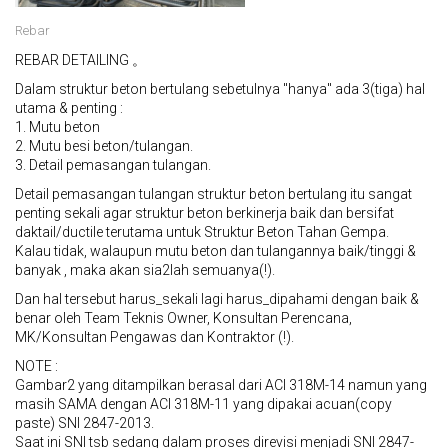
Rebar
REBAR DETAILING 。
Dalam struktur beton bertulang sebetulnya "hanya" ada 3(tiga) hal
utama & penting :
1. Mutu beton
2. Mutu besi beton/tulangan.
3. Detail pemasangan tulangan.
Detail pemasangan tulangan struktur beton bertulang itu sangat
penting sekali agar struktur beton berkinerja baik dan bersifat
daktail/ductile terutama untuk Struktur Beton Tahan Gempa.
Kalau tidak, walaupun mutu beton dan tulangannya baik/tinggi &
banyak , maka akan sia2lah semuanya(!).
Dan hal tersebut harus_sekali lagi harus_dipahami dengan baik &
benar oleh Team Teknis Owner, Konsultan Perencana,
MK/Konsultan Pengawas dan Kontraktor (!).
NOTE :
Gambar2 yang ditampilkan berasal dari ACI 318M-14 namun yang
masih SAMA dengan ACI 318M-11 yang dipakai acuan(copy
paste) SNI 2847-2013.
Saat ini SNI tsb sedang dalam proses direvisi menjadi SNI 2847-