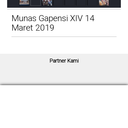
Munas Gapensi XIV 14
Maret 2019
Partner Kami
Sekretariat ISSC
Signature Park Grande Kav. 20 MO.09
Jl. MT Haryono, RT.4/RW.1, Cawang. Kec. Kramatjati, Jakarta Timur, Indonesia
13630
Telpon : 6221-22809214
Email : sekretariatissc@gmail.com
Organisasi