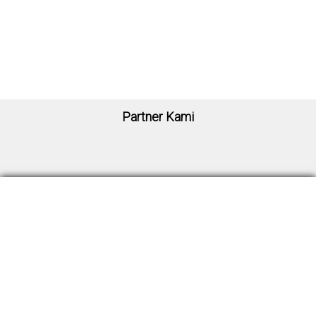
Wakil Ketua Umum 2
-
Partner Kami
Sekretariat ISSC
Signature Park Grande Kav. 20 MO.09
Jl. MT Haryono, RT.4/RW.1, Cawang. Kec. Kramatjati, Jakarta Timur, Indonesia
13630
Telpon : 6221-22809214
Email : sekretariatissc@gmail.com
Organisasi
Struktur Organisasi
|
Daftar Anggota ISSC