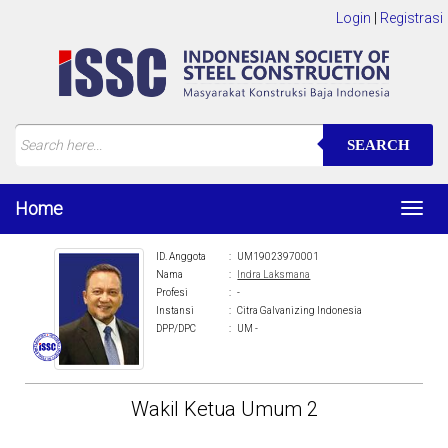
Login
|
Registrasi
SEARCH
Home
Toggl
navig
ID. Anggota
:
UM19023970001
Nama
:
Indra Laksmana
Profesi
:
-
Instansi
:
Citra Galvanizing Indonesia
DPP/DPC
:
UM -
Wakil Ketua Umum 2