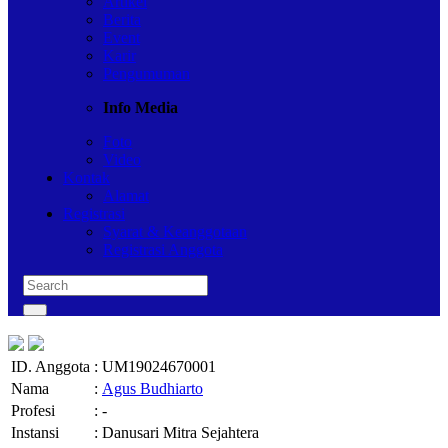
Artikel
Berita
Event
Karir
Pengumuman
Info Media
Foto
Video
Kontak
Alamat
Registrasi
Syarat & Keanggotaan
Registrasi Anggota
ID. Anggota
:
UM19024670001
Nama
:
Agus Budhiarto
Profesi
:
-
Instansi
:
Danusari Mitra Sejahtera