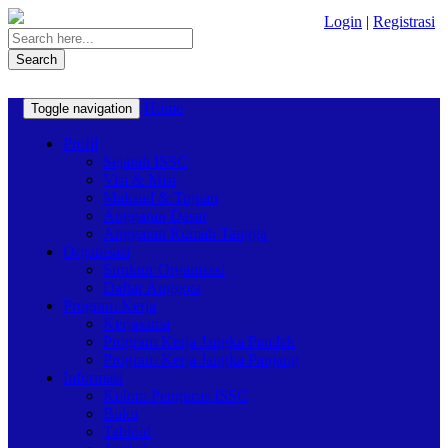
Login
|
Registrasi
Search
Home
Toggle navigation
Profil
Sejarah ISSC
Visi & Misi
Maksud & Tujuan
Anggaran Dasar
Anggaran Rumah Tangga
Organisasi
Struktur Organisasi
Daftar Anggota
Program Kerja
Kerjasama
Program Kerja Jangka Pendek
Program Kerja Jangka Panjang
Informasi
Kolom Pengurus ISSC
Buku
Tabloid