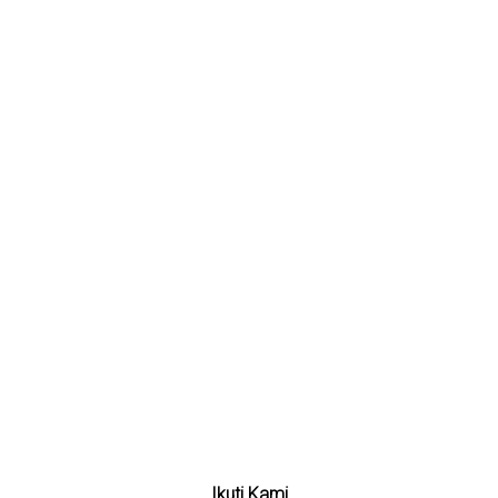
Kontak Kami
|
Alamat Kami
Lokasi Kami
Ikuti Kami