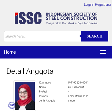
Login
|
Registrasi
SEARCH
Home
Toggl
navig
Detail Anggota
ID. Anggota
:
UM19022840001
Nama
:
Ati Nurzamiati
Profesi
:
-
Instansi
:
Kementerian PUPR
Jenis Anggota
:
umum