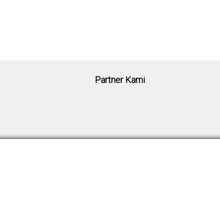
Partner Kami
Keanggotaan
Hubungi Kami
sasi
Syarat & Ketentuan
Kontak Kami
 ISSC
Registrasi Anggota
Alamat Kami