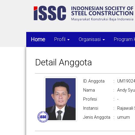
Home
Profil
Organisasi
Program 
Detail Anggota
ID. Anggota
:
UM19024
Nama
:
Andy Syu
Profesi
:
-
Instansi
:
Rajawali 
Jenis Anggota
:
umum