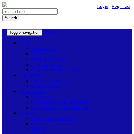
Login
|
Registrasi
Search
Home
Toggle navigation
Profil
Sejarah ISSC
Visi & Misi
Maksud & Tujuan
Anggaran Dasar
Anggaran Rumah Tangga
Organisasi
Struktur Organisasi
Daftar Anggota
Program Kerja
Kerjasama
Program Kerja Jangka Pendek
Program Kerja Jangka Panjang
Informasi
Kolom Pengurus ISSC
Buku
Tabloid