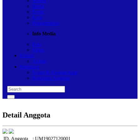
Artikel
Berita
Event
Karir
Pengumuman
Info Media
Foto
Video
Kontak
Alamat
Registrasi
Syarat & Keanggotaan
Registrasi Anggota
Detail Anggota
ID. Anggota
:
UM19027120001