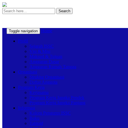
Search
Home
Toggle navigation
Profil
Sejarah ISSC
Visi & Misi
Maksud & Tujuan
Anggaran Dasar
Anggaran Rumah Tangga
Organisasi
Struktur Organisasi
Daftar Anggota
Program Kerja
Kerjasama
Program Kerja Jangka Pendek
Program Kerja Jangka Panjang
Informasi
Kolom Pengurus ISSC
Buku
Tabloid