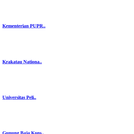
Kementerian PUPR..
Krakatau Nationa..
Universitas Peli..
Gunung Baja Kons..