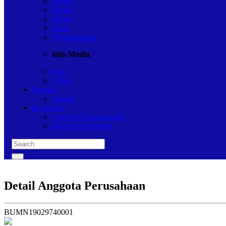
Artikel
Berita
Event
Karir
Pengumuman
Info Media
Foto
Video
Kontak
Alamat
Registrasi
Syarat & Keanggotaan
Registrasi Anggota
Detail Anggota Perusahaan
BUMN19029740001