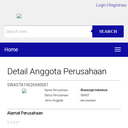
Login
|
Registrasi
SEARCH
Home
Toggl
navig
Detail Anggota Perusahaan
SWASTA19026940001
Nama Perusahaan
:
Bluescope Indonesia
Status Perusahaan
:
SWAST
Jenis Anggota
:
perusahaan
Alamat Perusahaan
-, -, -, -, -