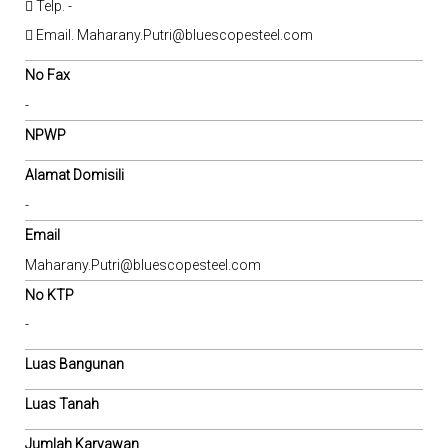
Telp. -
Email. Maharany.Putri@bluescopesteel.com
No Fax
-
NPWP
Alamat Domisili
-
Email
Maharany.Putri@bluescopesteel.com
No KTP
-
Luas Bangunan
Luas Tanah
Jumlah Karyawan