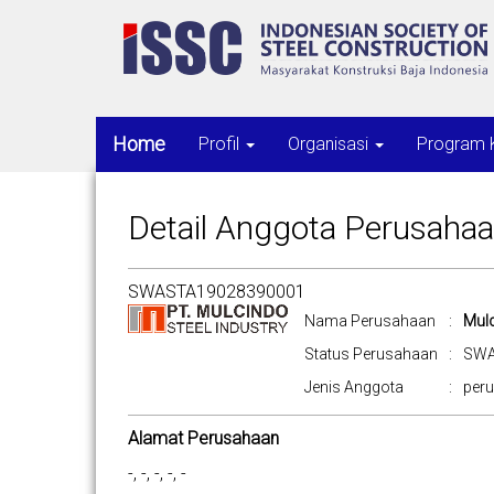
Home
Profil
Organisasi
Program 
Detail Anggota Perusaha
SWASTA19028390001
Nama Perusahaan
:
Mulc
Status Perusahaan
:
SW
Jenis Anggota
:
per
Alamat Perusahaan
-, -, -, -, -