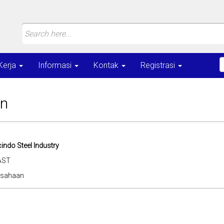
Kerja
Informasi
Kontak
Registrasi
an
indo Steel Industry
AST
usahaan