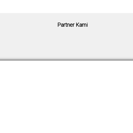
Partner Kami
Keanggotaan
Hubungi Kami
sasi
Syarat & Ketentuan
Kontak Kami
 ISSC
Registrasi Anggota
Alamat Kami