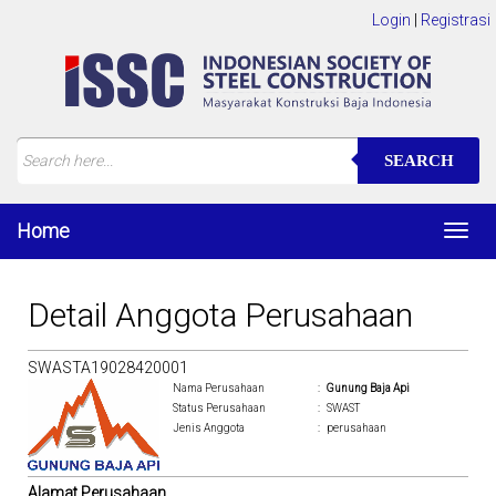
Login
|
Registrasi
SEARCH
Home
Toggl
navig
Detail Anggota Perusahaan
SWASTA19028420001
Nama Perusahaan
:
Gunung Baja Api
Status Perusahaan
:
SWAST
Jenis Anggota
:
perusahaan
Alamat Perusahaan