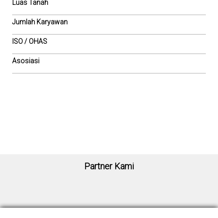
Luas Tanah
Jumlah Karyawan
ISO / OHAS
Asosiasi
Partner Kami
Sekretariat ISSC
Signature Park Grande Kav. 20 MO.09
Jl. MT Haryono, RT.4/RW.1, Cawang. Kec. Kramatjati, Jakarta Timur, Indonesia