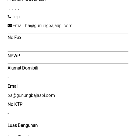
-, -, -, -, -
Telp. -
Email. ba@gunungbajaapi.com
No Fax
-
NPWP
Alamat Domisili
-
Email
ba@gunungbajaapi.com
No KTP
-
Luas Bangunan