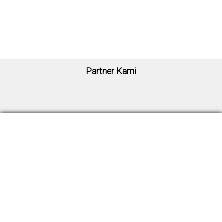
Partner Kami
Sekretariat ISSC
Signature Park Grande Kav. 20 MO.09
Jl. MT Haryono, RT.4/RW.1, Cawang. Kec. Kramatjati, Jakarta Timur, Indonesia
13630
Telpon : 6221-22809214
Email : sekretariatissc@gmail.com
Organisasi
Struktur Organisasi
|
Daftar Anggota ISSC
Keanggotaan