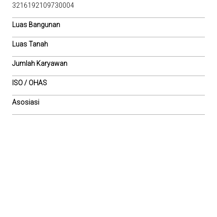
3216192109730004
Luas Bangunan
Luas Tanah
Jumlah Karyawan
ISO / OHAS
Asosiasi
Cigading Habeam ..
Anggota ISSC
Tugur Wibisono