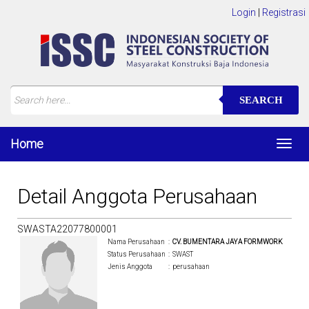
Login
|
Registrasi
SEARCH
Home
Toggl
navig
Detail Anggota Perusahaan
SWASTA22077800001
Nama Perusahaan
:
CV. BUMENTARA JAYA FORMWORK
Status Perusahaan
:
SWAST
Jenis Anggota
:
perusahaan