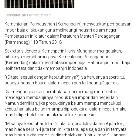
Kementerian Perindustrian
Kementerian Perindustrian (Kemenperin) menyatakan pembatasan
impor baja dilakukan guna melindungi industri dalam negeri.‎
Pembatasan ini diatur dalam Peraturan Menteri Perdagangan
(Permendag) 110 Tahun 2018.
Sekretaris Jenderal Kemenperin Haris Munandar mengatakan,
pihaknya memahami upaya Kementerian Perdagangan
(Kemendag) dalam membatasi impor baja. Hal ini agar impor baja
lebih tertata dan tidak membanjiri Indonesia.
"(Ditata, sesuai dengan kebutuhannya?)‎ Iya harusnya seperti itu,
supaya industri baja di dalam negeri pun terlindungi," ujar dia.
Dia mengungkapkan, pembatasan ini memang murni untuk
mencegah membanjirnya produk baja impor dari negeri lain.
Namun demikian, jika produksinya belum mampu mencukupi
kebutuhan atau belum mampu diproduksi di dalam negeri, maka
masih diperbolehkan untuk masuk ke Indonesia.
"Misalnya kebutuhan kita 12 juta ton, produksi dalam 8 juta ton,
masih ada selisih 4 juta ton. Ini kita tahu apa saja dan ini ternyata
masih harus kita impor. Ini diperbolehkan (untuk impor). Jangan