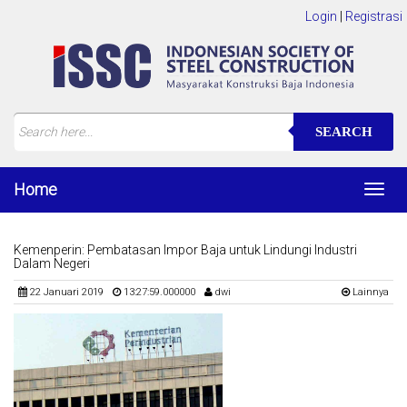
Login
|
Registrasi
SEARCH
Home
Toggl
navig
Kemenperin: Pembatasan Impor Baja untuk Lindungi Industri
Dalam Negeri
22 Januari 2019
13:27:59.000000
dwi
Lainnya