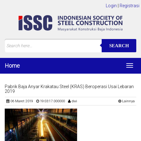
Login
|
Registrasi
SEARCH
Home
Toggl
navig
Pabrik Baja Anyar Krakatau Steel (KRAS) Beroperasi Usai Lebaran
2019
06 Maret 2019
19:03:17.000000
dwi
Lainnya