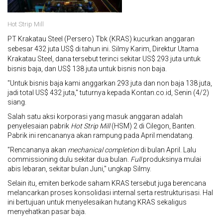
Hot Strip Mill
PT Krakatau Steel (Persero) Tbk (
KRAS
) kucurkan anggaran
sebesar 432 juta US$ di tahun ini. Silmy Karim, Direktur Utama
Krakatau Steel, dana tersebut terinci sekitar US$ 293 juta untuk
bisnis baja, dan US$ 138 juta untuk bisnis non baja.
"Untuk bisnis baja kami anggarkan 293 juta dan non baja 138 juta,
jadi total US$ 432 juta," tuturnya kepada Kontan.co.id, Senin (4/2)
siang.
Salah satu aksi korporasi yang masuk anggaran adalah
penyelesaian pabrik
Hot Strip Mill
(HSM) 2 di Cilegon, Banten.
Pabrik ini rencananya akan rampung pada April mendatang.
"Rencananya akan
mechanical completion
di bulan April. Lalu
commissioning dulu sekitar dua bulan.
Full
produksinya mulai
abis lebaran, sekitar bulan Juni," ungkap Silmy.
Selain itu, emiten berkode saham
KRAS
tersebut juga berencana
melancarkan proses konsolidasi internal serta restrukturisasi. Hal
ini bertujuan untuk menyelesaikan hutang
KRAS
sekaligus
menyehatkan pasar baja.