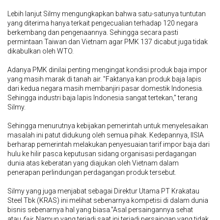
Lebih lanjut Silmy mengungkapkan bahwa satu-satunya tuntutan
yang diterima hanya terkait pengecualian terhadap 120 negara
berkembang dan pengenaannya. Sehingga secara pasti
permintaan Taiwan dan Vietnam agar PMK 137 dicabut juga tidak
dikabulkan oleh WTO.
Adanya PMK dinilai penting mengingat kondisi produk baja impor
yang masih marak di tanah air. "Faktanya kan produk baja lapis
dari kedua negara masih membanjiri pasar domestik Indonesia.
Sehingga industri baja lapis Indonesia sangat tertekan," terang
Silmy.
Sehingga menurutnya kebijakan pemerintah untuk menyelesaikan
masalah ini patut didukung oleh semua pihak. Kedepannya, IISIA
berharap pemerintah melakukan penyesuaian tarif impor baja dari
hulu ke hilir pasca keputusan sidang organisasi perdagangan
dunia atas keberatan yang diajukan oleh Vietnam dalam
penerapan perlindungan perdagangan produk tersebut.
Silmy yang juga menjabat sebagai Direktur Utama PT Krakatau
Steel Tbk (KRAS) ini melihat sebenarnya kompetisi di dalam dunia
bisnis sebenarnya hal yang biasa."Asal persaingannya sehat
atau
fair
. Namun yang terjadi saat ini terjadi persaingan yang tidak