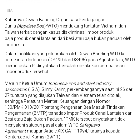
IISIA
Kabarnya Dewan Banding Organisasi Perdagangan
Dunia
(Appelate Body
WTO) mendukung tuntutan Vietnam dan
Taiwan terkait dengan kasus diskriminasi impor produk
baja produk canai lantaian dari besi atau baja bukan paduan oleh
Indonesia.
Dalam notifikasi yang dikirimkan oleh Dewan Banding WTO ke
pemerintah Indonesia (DS490 dan DS496) pada Agustus lalu, WTO
memutuskan RI dinyatakan bersalah melakukan pembatasan
impor produk tersebut.
Menurut Ketua Umum
Indonesia iron and steel industry
association
(IISIA), Silmy Karim, perkembangannya saat ini 26 dari
27 tuntutan yang diajukan Taiwan dan Vietnam telah ditolak,
sehingga Peraturan Menteri Keuangan dengan Nomor
130/PMK.010/2017 tentang Pengenaan Bea Masuk Tindakan
Pengamanan (BMTP) terhadap Impor Produk Canai Lantaian dari
Besi atau Baja Bukan Paduan. "PMK tersebut dinyatakan tidak
menyalahi satupun pasal dalam WTO
Safeguard
Agreement
maupun Article XIX GATT 1994," urainya kepada
Kontan.co.id, Kamis (29/11).