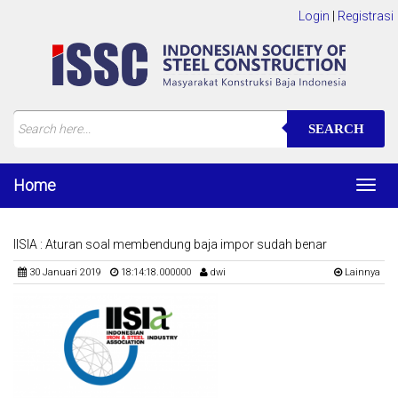
Login
|
Registrasi
SEARCH
Home
Toggl
navig
IISIA : Aturan soal membendung baja impor sudah benar
30 Januari 2019
18:14:18.000000
dwi
Lainnya