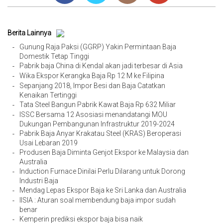
Berita Lainnya
Gunung Raja Paksi (GGRP) Yakin Permintaan Baja
-
Domestik Tetap Tinggi
Pabrik baja China di Kendal akan jadi terbesar di Asia
-
Wika Ekspor Kerangka Baja Rp 12 M ke Filipina
-
Sepanjang 2018, Impor Besi dan Baja Catatkan
-
Kenaikan Tertinggi
Tata Steel Bangun Pabrik Kawat Baja Rp 632 Miliar
-
ISSC Bersama 12 Asosiasi menandatangi MOU
-
Dukungan Pembangunan Infrastruktur 2019-2024
Pabrik Baja Anyar Krakatau Steel (KRAS) Beroperasi
-
Usai Lebaran 2019
Produsen Baja Diminta Genjot Ekspor ke Malaysia dan
-
Australia
Induction Furnace Dinilai Perlu Dilarang untuk Dorong
-
Industri Baja
Mendag Lepas Ekspor Baja ke Sri Lanka dan Australia
-
IISIA : Aturan soal membendung baja impor sudah
-
benar
Kemperin prediksi ekspor baja bisa naik
-